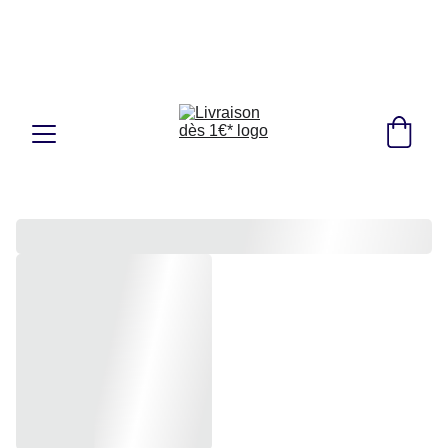
Fondé en 2021, Livraison dès 1€*
Ga
gnez du temps, Commandez en ligne 24h/24, 
7j/7 ! 🇫🇷🇩🇪🇱🇺🇵🇱🇧🇪🇳🇱
+ de 100 clients livrés, 4.7⭐/5