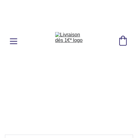
Fondé en 2021, Livraison dès 1€*
Ga
gnez du temps, Commandez en ligne 24h/24, 
7j/7 ! 🇫🇷🇩🇪🇱🇺🇵🇱🇧🇪🇳🇱
+ de 100 clients livrés, 4.7⭐/5
OFFRE : 
Livraison à 1€00
en point 
Mondial Relay proche de chez vous 
(
France, Pays-Bas, Luxembourg, Belgique, 
Allemagne, Pologne
) 
dès 39€ d'achat
 - 
hors livraison (ex : 2 guides fluviaux)