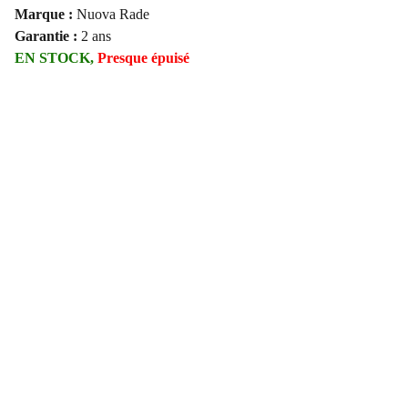
Marque :
Nuova Rade
Garantie :
2 ans
EN STOCK,
Presque épuisé
🩵 AJOUTEZ CE PRODUIT A VOS FAVORIS*
📧 Indiquez votre adresse email pour recevoir le
lien de votre produit favori*
📞 Indiquez votre numéro de téléphone