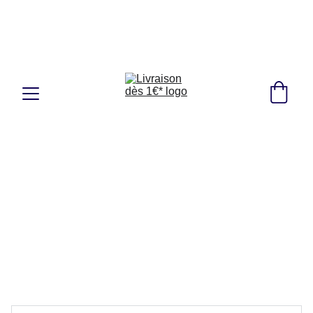
Fondé en 2021, Livraison dès 1€*
Ga
gnez du temps, Commandez en ligne 24h/24, 
7j/7 ! 🇫🇷🇩🇪🇱🇺🇵🇱🇧🇪🇳🇱
+ de 100 clients livrés, 4.7⭐/5
OFFRE : 
Livraison à 1€00
en point 
Mondial Relay proche de chez vous 
(
France, Pays-Bas, Luxembourg, Belgique, 
Allemagne, Pologne
) 
dès 39€ d'achat
 - 
hors livraison (ex : 2 guides fluviaux)