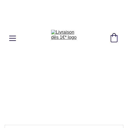
Fondé en 2021, Livraison dès 1€*
Ga
gnez du temps, Commandez en ligne 24h/24, 
7j/7 ! 🇫🇷🇩🇪🇱🇺🇵🇱🇧🇪🇳🇱
+ de 100 clients livrés, 4.7⭐/5
OFFRE : 
Livraison à 1€00
en point 
Mondial Relay proche de chez vous 
(
France, Pays-Bas, Luxembourg, Belgique, 
Allemagne, Pologne
) 
dès 39€ d'achat
 - 
hors livraison (ex : 2 guides fluviaux)