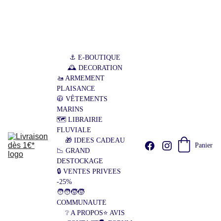
Fondé en 2021, Livraison dès 1€*
Ga
gnez du temps, Commandez en ligne 24h/24, 7j/7 ! 🇫🇷🇩🇪🇱🇺🇵🇱
🇧🇪🇳🇱
+ de 100 clients livrés, 4.7⭐/5
⚓ E-BOUTIQUE
🕰️ DECORATION
🚤 ARMEMENT 
PLAISANCE
🧥 VÊTEMENTS 
MARINS
🗺️ LIBRAIRIE 
FLUVIALE
🎁 IDEES CADEAU
Panier
📉 GRAND 
DESTOCKAGE
🔒 VENTES PRIVEES 
-25%
🧑‍🧑‍🧒‍🧒 
COMMUNAUTE
❔ A PROPOS
⭐ AVIS