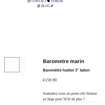
📧 CONTACT
🗣️ FORUM
📰 BLOG
🔎
OFFRE : 
Livraison à 1€00
en point 
Mondial Relay proche de chez vous 
France, Pays-Bas, Luxembourg, 
(
Belgique, Allemagne, Pologne
) 
dès 39€ 
d'achat
 - hors livraison (ex : 2 guides 
fluviaux)
Barometre marin
Baromètre hublot 3" laiton
€159.90
Souhaitez-vous un porte-clés flottant
en liège pour 5€50 de plus ?