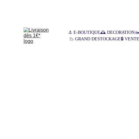
Ga
⚓ E-BOUTIQUE
🕰️ DECORATION

📉 GRAND DESTOCKAGE
🔒 VENT
V