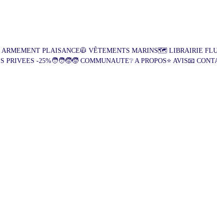
Fondé en 2021, Livraison dès 1€*
gnez du temps, Commandez en ligne 24h/24, 7j/7 ! 🇫🇷🇩🇪🇱🇺🇵🇱🇧🇪
+ de 100 clients livrés, 4.7⭐/5
 ARMEMENT PLAISANCE
🧥 VÊTEMENTS MARINS
🗺️ LIBRAIRIE FL
ES PRIVEES -25%
🧑‍🧑‍🧒‍🧒 COMMUNAUTE
❔ A PROPOS
⭐ AVIS
📧 CONT
otre avis est important pour moi 
(
Ajouter un avis
) 
5 étoiles
(8 avis Google)