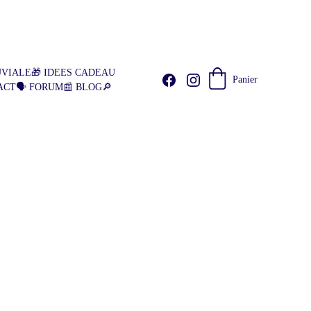
🇳🇱
UVIALE
🎁 IDEES CADEAU
Panier
ACT
🗣️ FORUM
📰 BLOG
🔎
! 